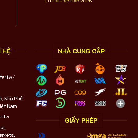
Ưu Đãi Hấp Dẫn 2026
88M
Kéo
Điều
Hoàn
Cần
Không
Trả
Biết
có
Lên
Về
bình
Tới
Cơ
luận
2.8%:
ở
Chế
Cơ
Nạp
Ưu
Hội
Đầu
Đãi
Tăng
Bắn
Tài
Cá,
Chính
Nổ
Hấp
Hũ
Dẫn
N HỆ
NHÀ CUNG CẤP
88M
Tặng
50%:
Ưu
Đãi
Hấp
Dẫn
ter.tw/
2026
, Khu Phố
Việt Nam
r.tw
GIẤY PHÉP
ai,
rkets,