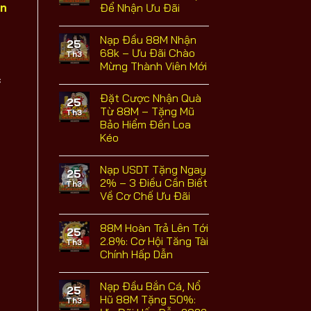
Tiên
ẫn
Để Nhận Ưu Đãi
Hoàn
–
Thành
Thưởng
Không
Cược
100%
có
Nhận
Giá
Nạp Đầu 88M Nhận
bình
25
Quà
Trị
luận
68k – Ưu Đãi Chào
Tri
Th3
ở
Ân
Mừng Thành Viên Mới
88M
–
Khuyến
c
5
Không
Mãi
Yêu
có
Nạp
Đặt Cược Nhận Quà
Cầu
bình
25
Lần
Từ
luận
Từ 88M – Tặng Mũ
Hai
Th3
ở
Sự
–
Bảo Hiểm Đến Loa
Nạp
Kiện
5
Đầu
88M
Kéo
Điều
88M
Kiện
Nhận
Không
Để
68k
có
Nhận
Nạp USDT Tặng Ngay
–
bình
25
Ưu
Ưu
luận
2% – 3 Điều Cần Biết
Th3
Đãi
ở
Đãi
Về Cơ Chế Ưu Đãi
Đặt
Chào
Cược
Mừng
Không
Nhận
Thành
có
Quà
Viên
88M Hoàn Trả Lên Tới
bình
25
Từ
Mới
luận
2.8%: Cơ Hội Tăng Tài
88M
Th3
ở
–
Chính Hấp Dẫn
Nạp
Tặng
USDT
Mũ
Không
Tặng
Bảo
có
Ngay
Nạp Đầu Bắn Cá, Nổ
Hiểm
bình
25
2%
Đến
luận
Hũ 88M Tặng 50%:
–
Th3
ở
Loa
3