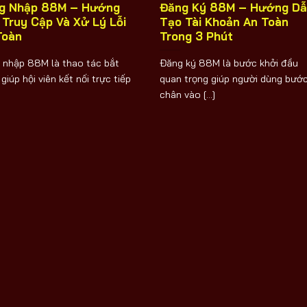
g Nhập 88M – Hướng
Đăng Ký 88M – Hướng D
 Truy Cập Và Xử Lý Lỗi
Tạo Tài Khoản An Toàn
Toàn
Trong 3 Phút
 nhập 88M là thao tác bắt
Đăng ký 88M là bước khởi đầu
giúp hội viên kết nối trực tiếp
quan trọng giúp người dùng bướ
chân vào [...]