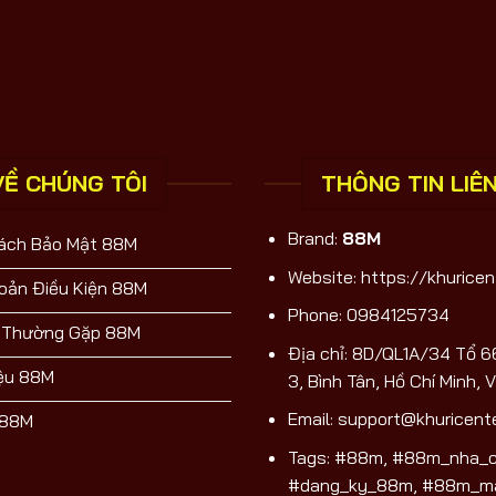
VỀ CHÚNG TÔI
THÔNG TIN LIÊ
Brand:
88M
ách Bảo Mật 88M
Website: https://khuricen
oản Điều Kiện 88M
Phone: 0984125734
i Thường Gặp 88M
Địa chỉ: 8D/QL1A/34 Tổ 66
iệu 88M
3, Bình Tân, Hồ Chí Minh, 
Email:
support@khuricente
 88M
Tags: #88m, #88m_nha_c
#dang_ky_88m, #88m_ma