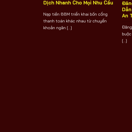
Dịch Nhanh Cho Mọi Nhu Cầu
Đăn
Dẫn
Nạp tiền 88M triển khai bốn cổng
An 
thanh toán khác nhau từ chuyển
Đăng
khoản ngân [...]
buộc 
[...]