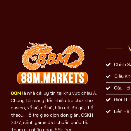
Chính S
Điều Kh
Câu Hỏ
88M
là nhà cái uy tín tại khu vực châu Á.
Giới Th
Chúng tôi mang đến nhiều trò chơi như
casino, xổ số, nổ hũ, bắn cá, đá gà, thể
Liên Hệ
thao,... Hỗ trợ giao dịch đơn giản, CSKH
24/7, sảnh game đạt chuẩn quốc tế.
Tham gia nhận ngay 88k free.