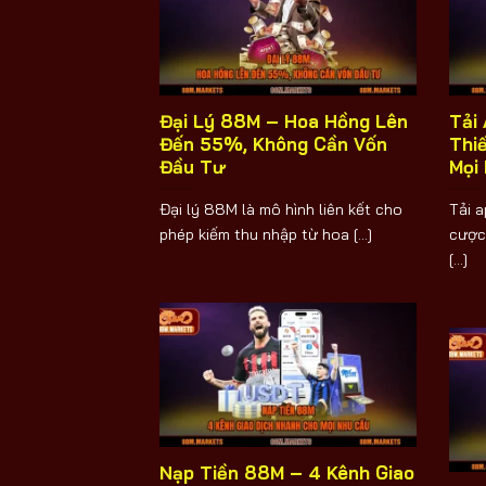
Đại Lý 88M – Hoa Hồng Lên
Tải
Đến 55%, Không Cần Vốn
Thi
Đầu Tư
Mọi
Đại lý 88M là mô hình liên kết cho
Tải 
phép kiếm thu nhập từ hoa [...]
cược 
[...]
Nạp Tiền 88M – 4 Kênh Giao