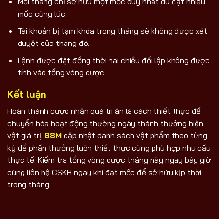
Mỗi tháng chỉ sở hữu một mốc duy nhất dù đạt nhiều
mốc cùng lúc.
Tài khoản bị tạm khóa trong tháng sẽ không được xét
duyệt của tháng đó.
Lệnh được đặt đồng thời hai chiều đối lập không được
tính vào tổng vòng cược.
Kết luận
Hoàn thành cược nhận quà tri ân là cách thiết thực để
chuyển hóa hoạt động thường ngày thành thưởng hiện
vật giá trị.
88M
cập nhật danh sách vật phẩm theo từng
kỳ để phần thưởng luôn thiết thực cùng phù hợp nhu cầu
thực tế. Kiểm tra tổng vòng cược tháng này ngay bây giờ
cùng liên hệ CSKH ngay khi đạt mốc để sở hữu kịp thời
trong tháng.