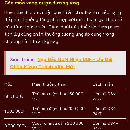
Các mốc vòng cược tương ứng
Hoàn thành cược nhận quà tri ân chia thành nhiều hạng
để phần thưởng tặng phù hợp với mức tham gia thực tế
của từng thành viên. Bảng dưới đây thể hiện từng mức
tích lũy cùng phần thưởng tương ứng áp dụng trong
chương trình tri ân kỳ này.
Xem thêm:
Nạp Đầu 88M Nhận 68k - Ưu Đãi
Chào Mừng Thành Viên Mới
Mốc
Phần thưởng tri ân
Cách nhận
Thẻ cào điện thoại 50.000
Liên hệ CSKH
500.000k
VND
24/7
Thẻ cào điện thoại 100.000
Liên hệ CSKH
1.000.000k
VND
24/7
Voucher mua sắm 200.000
Liên hệ CSKH
3.000.000k
VND
24/7