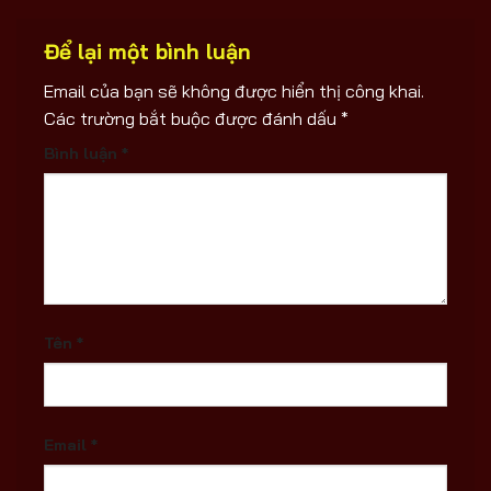
Để lại một bình luận
Email của bạn sẽ không được hiển thị công khai.
Các trường bắt buộc được đánh dấu
*
Bình luận
*
Tên
*
Email
*