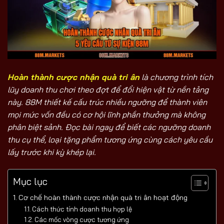
Hoàn thành cược nhận quà tri ân
là chương trình tích
lũy doanh thu chơi theo đợt để đổi hiện vật từ nền tảng
này. 88M thiết kế cấu trúc nhiều ngưỡng để thành viên
mọi mức vốn đều có cơ hội lĩnh phần thưởng mà không
phân biệt sảnh. Đọc bài ngay để biết các ngưỡng doanh
thu cụ thể, loại tặng phẩm tương ứng cùng cách yêu cầu
lấy trước khi kỳ khép lại.
Mục lục
Cơ chế hoàn thành cược nhận quà tri ân hoạt động
Cách thức tính doanh thu hợp lệ
Các mốc vòng cược tương ứng