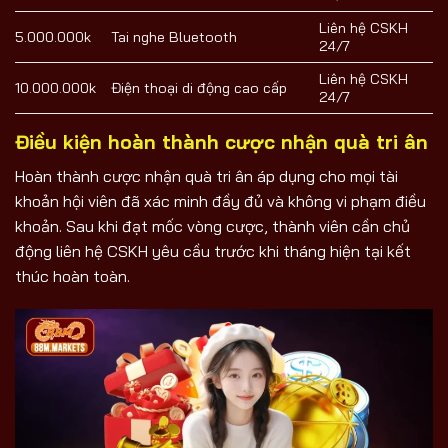
Liên hệ CSKH
5.000.000k
Tai nghe Bluetooth
24/7
Liên hệ CSKH
10.000.000k
Điện thoại di động cao cấp
24/7
Điều kiện hoàn thành cược nhận quà tri ân
Hoàn thành cược nhận quà tri ân áp dụng cho mọi tài
khoản hội viên đã xác minh đầy đủ và không vi phạm điều
khoản. Sau khi đạt mốc vòng cược, thành viên cần chủ
động liên hệ CSKH yêu cầu trước khi tháng hiện tại kết
thúc hoàn toàn.