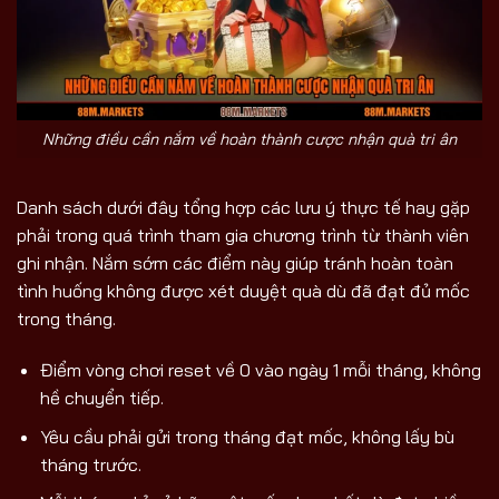
Những điều cần nắm về hoàn thành cược nhận quà tri ân
Danh sách dưới đây tổng hợp các lưu ý thực tế hay gặp
phải trong quá trình tham gia chương trình từ thành viên
ghi nhận. Nắm sớm các điểm này giúp tránh hoàn toàn
tình huống không được xét duyệt quà dù đã đạt đủ mốc
trong tháng.
Điểm vòng chơi reset về 0 vào ngày 1 mỗi tháng, không
hề chuyển tiếp.
Yêu cầu phải gửi trong tháng đạt mốc, không lấy bù
tháng trước.