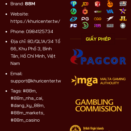
Brand:
88M
Website:
https://khuricenter.tw/
Phone: 0984125734
GIẤY PHÉP
Địa chỉ: 8D/QL1A/34 Tổ
66, Khu Phố 3, Bình
Tân, Hồ Chí Minh, Việt
Nam
Email:
support@khuricenter.tw
Tags: #88m,
#88m_nha_cai,
#dang_ky_88m,
#88m_markets,
#88m_casino