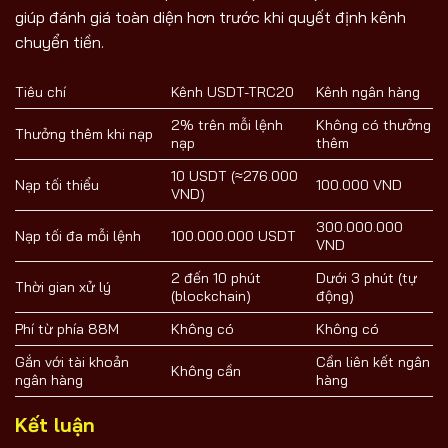
giúp đánh giá toàn diện hơn trước khi quyết định kênh
chuyển tiền.
Tiêu chí
Kênh USDT-TRC20
Kênh ngân hàng
2% trên mỗi lệnh
Không có thưởng
Thưởng thêm khi nạp
nạp
thêm
10 USDT (≈276.000
Nạp tối thiểu
100.000 VND
VND)
300.000.000
Nạp tối đa mỗi lệnh
100.000.000 USDT
VND
2 đến 10 phút
Dưới 3 phút (tự
Thời gian xử lý
(blockchain)
động)
Phí từ phía 88M
Không có
Không có
Gắn với tài khoản
Cần liên kết ngân
Không cần
ngân hàng
hàng
Kết luận