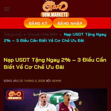
Bỏ
qua
nội
dung
ĐĂNG KÝ
ĐĂNG NHẬP
Trang chủ
»
Khuyến Mãi 88M
»
Nạp USDT Tặng Ngay
2% – 3 Điều Cần Biết Về Cơ Chế Ưu Đãi
Nạp USDT Tặng Ngay 2% – 3 Điều Cần
Biết Về Cơ Chế Ưu Đãi
ĐĂNG VÀO
25 THÁNG 3, 2026
BỞI
ADMIN