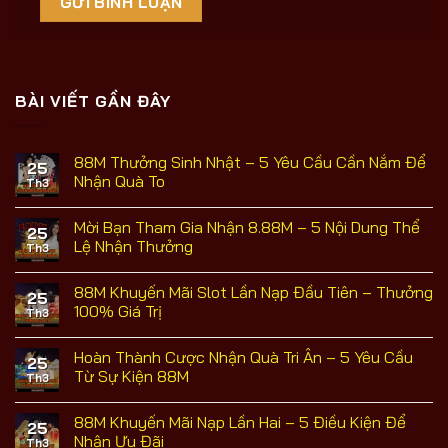
BÀI VIẾT GẦN ĐÂY
88M Thưởng Sinh Nhật – 5 Yêu Cầu Cần Nắm Để
25
Nhận Quà To
Th3
Không
có
Mời Bạn Tham Gia Nhận 8.88M – 5 Nội Dung Thể
bình
25
luận
Lệ Nhận Thưởng
Th3
ở
88M
Không
Thưởng
có
88M Khuyến Mãi Slot Lần Nạp Đầu Tiên – Thưởng
Sinh
bình
25
Nhật
luận
100% Giá Trị
Th3
–
ở
5
Mời
Không
Yêu
Bạn
có
Hoàn Thành Cược Nhận Quà Tri Ân – 5 Yêu Cầu
Cầu
Tham
bình
25
Cần
Gia
luận
Từ Sự Kiện 88M
Th3
Nắm
Nhận
ở
Để
8.88M
88M
Không
Nhận
–
Khuyến
có
88M Khuyến Mãi Nạp Lần Hai – 5 Điều Kiện Để
Quà
5
Mãi
bình
25
To
Nội
Slot
luận
Nhận Ưu Đãi
Th3