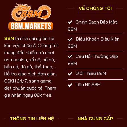
Đãi
Tài
Nổ
Chính
Hũ
VỀ CHÚNG TÔI
Hấp
88M
Dẫn
Tặng
50%:
Ưu
Chính Sách Bảo Mật
Đãi
Hấp
88M
Dẫn
2026
88M
là nhà cái uy tín tại
Điều Khoản Điều Kiện
khu vực châu Á. Chúng tôi
88M
mang đến nhiều trò chơi
Câu Hỏi Thường Gặp
như casino, xổ số, nổ hũ,
88M
bắn cá, đá gà, thể thao,...
Giới Thiệu 88M
Hỗ trợ giao dịch đơn giản,
CSKH 24/7, sảnh game
Liên Hệ 88M
đạt chuẩn quốc tế. Tham
gia nhận ngay 88k free.
THÔNG TIN LIÊN HỆ
NHÀ CUNG CẤP