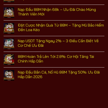
Dung
Lần
ở
Thể
Nạp
Hoàn
Không
Lệ
Đầu
Thành
có
Nạp Đầu 88M Nhận 68k – Ưu Đãi Chào Mừng
Nhận
Tiên
Cược
bình
25
Thưởng
–
Nhận
luận
Thành Viên Mới
Th3
Thưởng
Quà
ở
100%
Tri
88M
Không
Giá
Ân
Khuyến
có
Đặt Cược Nhận Quà Từ 88M – Tặng Mũ Bảo Hiểm
Trị
–
Mãi
bình
25
5
Nạp
luận
Đến Loa Kéo
Th3
Yêu
Lần
ở
Cầu
Hai
Nạp
Không
Từ
–
Đầu
có
Nạp USDT Tặng Ngay 2% – 3 Điều Cần Biết Về
Sự
5
88M
bình
25
Kiện
Điều
Nhận
luận
Cơ Chế Ưu Đãi
Th3
88M
Kiện
68k
ở
Để
–
Đặt
Không
Nhận
Ưu
Cược
có
88M Hoàn Trả Lên Tới 2.8%: Cơ Hội Tăng Tài
Ưu
Đãi
Nhận
bình
25
Đãi
Chào
Quà
luận
Chính Hấp Dẫn
Th3
Mừng
Từ
ở
Thành
88M
Nạp
Không
Viên
–
USDT
có
Nạp Đầu Bắn Cá, Nổ Hũ 88M Tặng 50%: Ưu Đãi
Mới
Tặng
Tặng
bình
25
Mũ
Ngay
luận
Hấp Dẫn 2026
Th3
Bảo
2%
ở
Hiểm
–
88M
Không
Đến
3
Hoàn
có
Loa
Điều
Trả
bình
Kéo
Cần
Lên
luận
Biết
Tới
ở
Về
2.8%:
Nạp
Cơ
Cơ
Đầu
Chế
Hội
Bắn
Ưu
Tăng
Cá,