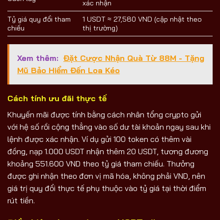
xác nhận
Tỷ giá quy đổi tham
1 USDT ≈ 27,580 VND (cập nhật theo
chiếu
thị trường)
Xem thêm:
Đặt Cược Nhận Quà Từ 88M - Tặng
Mũ Bảo Hiểm Đến Loa Kéo
Cách tính ưu đãi thực tế
Khuyến mãi được tính bằng cách nhân tổng crypto gửi
với hệ số rồi cộng thẳng vào số dư tài khoản ngay sau khi
lệnh được xác nhận. Ví dụ gửi 100 token có thêm vài
đồng, nạp 1.000 USDT nhận thêm 20 USDT, tương đương
khoảng 551.600 VND theo tỷ giá tham chiếu. Thưởng
được ghi nhận theo đơn vị mã hóa, không phải VND, nên
giá trị quy đổi thực tế phụ thuộc vào tỷ giá tại thời điểm
rút tiền.