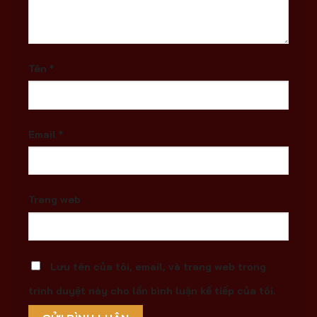
Tên
*
Email
*
Trang web
Lưu tên của tôi, email, và trang web trong
trình duyệt này cho lần bình luận kế tiếp của tôi.