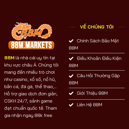
Biết
Tới
ở
Về
2.8%:
Nạp
Cơ
Cơ
Đầu
Chế
Hội
Bắn
Ưu
Tăng
Cá,
Đãi
Tài
Nổ
Chính
Hũ
VỀ CHÚNG TÔI
Hấp
88M
Dẫn
Tặng
50%:
Ưu
Chính Sách Bảo Mật
Đãi
Hấp
88M
Dẫn
2026
88M
là nhà cái uy tín tại
Điều Khoản Điều Kiện
khu vực châu Á. Chúng tôi
88M
mang đến nhiều trò chơi
Câu Hỏi Thường Gặp
như casino, xổ số, nổ hũ,
88M
bắn cá, đá gà, thể thao,...
Giới Thiệu 88M
Hỗ trợ giao dịch đơn giản,
CSKH 24/7, sảnh game
Liên Hệ 88M
đạt chuẩn quốc tế. Tham
gia nhận ngay 88k free.