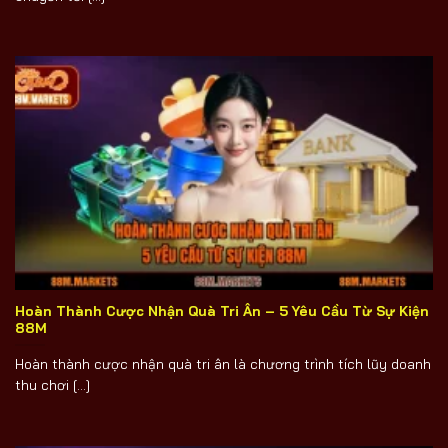
Hoàn Thành Cược Nhận Quà Tri Ân – 5 Yêu Cầu Từ Sự Kiện
88M
Hoàn thành cược nhận quà tri ân là chương trình tích lũy doanh
thu chơi [...]