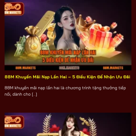
88M Khuyến Mãi Nạp Lần Hai – 5 Điều Kiện Để Nhận Ưu Đãi
88M khuyến mãi nạp lần hai là chương trình tặng thưởng tiếp
nối, dành cho [...]